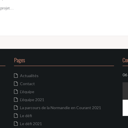
u projet…
Pages
Co
06
Actualités
Contact
L’équipe
L’équipe 2021
La parcours de la Normandie en Courant 2021
Le défi
Le défi 2021