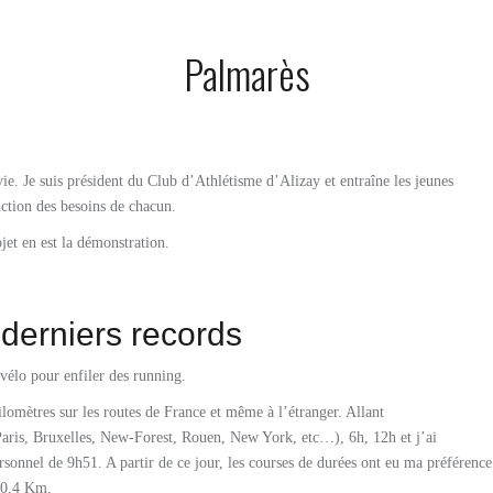
Palmarès
ie. Je suis président du Club d’Athlétisme d’Alizay et entraîne les jeunes
onction des besoins de chacun.
jet en est la démonstration.
erniers records
vélo pour enfiler des running.
omètres sur les routes de France et même à l’étranger. Allant
ris, Bruxelles, New-Forest, Rouen, New York, etc…), 6h, 12h et j’ai
onnel de 9h51. A partir de ce jour, les courses de durées ont eu ma préférenc
00,4 Km.