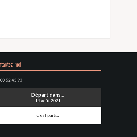
ntactez-moi
 03 52 43 93
Départ dans...
14 août 2021
C'est parti...