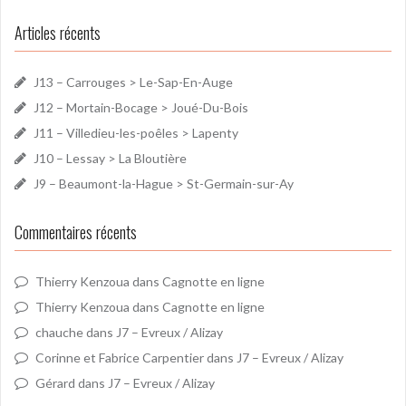
Articles récents
J13 – Carrouges > Le-Sap-En-Auge
J12 – Mortain-Bocage > Joué-Du-Bois
J11 – Villedieu-les-poêles > Lapenty
J10 – Lessay > La Bloutière
J9 – Beaumont-la-Hague > St-Germain-sur-Ay
Commentaires récents
Thierry Kenzoua
dans
Cagnotte en ligne
Thierry Kenzoua
dans
Cagnotte en ligne
chauche
dans
J7 – Evreux / Alizay
Corinne et Fabrice Carpentier
dans
J7 – Evreux / Alizay
Gérard
dans
J7 – Evreux / Alizay