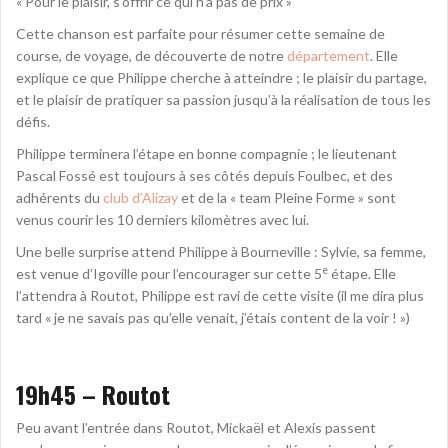
« Pour le plaisir, s’offrir ce qui n’a pas de prix »
Cette chanson est parfaite pour résumer cette semaine de
course, de voyage, de découverte de notre
département
. Elle
explique ce que Philippe cherche à atteindre ; le plaisir du partage,
et le plaisir de pratiquer sa passion jusqu’à la réalisation de tous les
défis.
Philippe terminera l’étape en bonne compagnie ; le lieutenant
Pascal Fossé est toujours à ses côtés depuis Foulbec, et des
adhérents du
club d’Alizay
et de la « team Pleine Forme » sont
venus courir les 10 derniers kilomètres avec lui.
Une belle surprise attend Philippe à Bourneville : Sylvie, sa femme,
e
est venue d’Igoville pour l’encourager sur cette 5
étape. Elle
l’attendra à Routot, Philippe est ravi de cette visite (il me dira plus
tard « je ne savais pas qu’elle venait, j’étais content de la voir ! »)
19h45 – Routot
Peu avant l’entrée dans Routot, Mickaël et Alexis passent