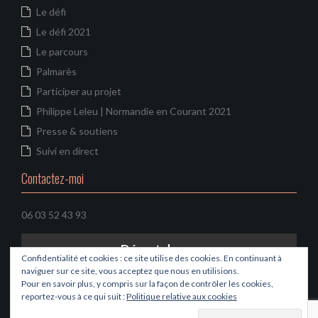
Le défi
Le défi 2021
Le parcours
Palmarès
Participer au projet
Philippe Leleu | Normandie en Courant 2021
Presse & soutiens
Suivi en direct
Contactez-moi
06 03 52 43 93
Départ dans...
Confidentialité et cookies : ce site utilise des cookies. En continuant à
14 août 2021
naviguer sur ce site, vous acceptez que nous en utilisions.
Pour en savoir plus, y compris sur la façon de contrôler les cookies,
C'est parti...
reportez-vous à ce qui suit :
Politique relative aux cookies