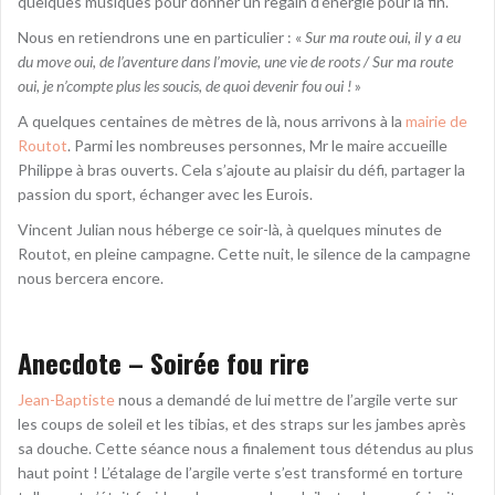
quelques musiques pour donner un regain d’énergie pour la fin.
Nous en retiendrons une en particulier : «
Sur ma route oui, il y a eu
du move oui, de l’aventure dans l’movie, une vie de roots / Sur ma route
oui, je n’compte plus les soucis, de quoi devenir fou oui !
»
A quelques centaines de mètres de là, nous arrivons à la
mairie de
Routot
. Parmi les nombreuses personnes, Mr le maire accueille
Philippe à bras ouverts. Cela s’ajoute au plaisir du défi, partager la
passion du sport, échanger avec les Eurois.
Vincent Julian nous héberge ce soir-là, à quelques minutes de
Routot, en pleine campagne. Cette nuit, le silence de la campagne
nous bercera encore.
Anecdote – Soirée fou rire
Jean-Baptiste
nous a demandé de lui mettre de l’argile verte sur
les coups de soleil et les tibias, et des straps sur les jambes après
sa douche. Cette séance nous a finalement tous détendus au plus
haut point ! L’étalage de l’argile verte s’est transformé en torture