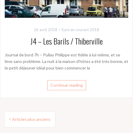
26 avril 2018
Eure en courant 2018
J4 – Les Barils / Thiberville
Journal de bord 7h – Pullay Philippe est fidèle à lui-même, et se
lève sans problème. La nuit à la maison d’hôtes a été très bonne, et
le petit déjeuner idéal pour bien commencer la
Continue reading
Navigation
Articles plus anciens
des