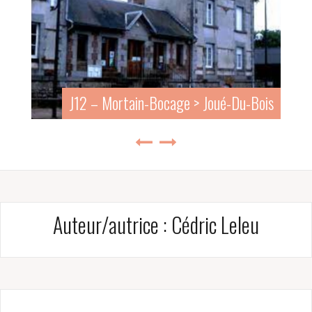
J11 – Villedieu-les-poêles > Lapenty
Auteur/autrice :
Cédric Leleu